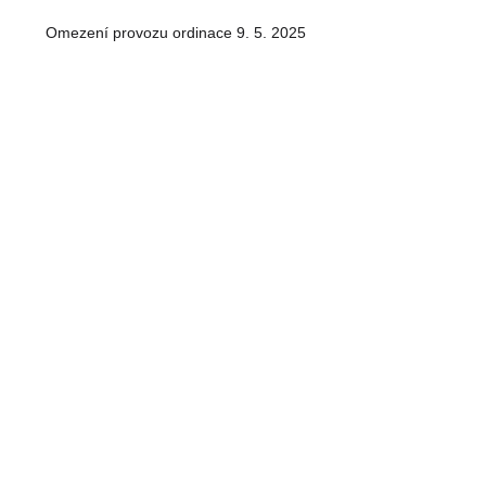
Omezení provozu ordinace 9. 5. 2025
Omezení ordinační doby 14. 3. - 21. 3.
2025
Vánoční ordinační hodiny 2024
Omezení provozu ordinace 13. 12. 2024
Omezení provozu ordinace 31. 10. a 1. 11.
2024