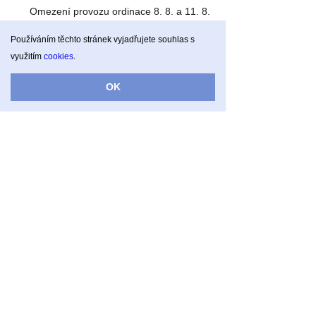
Omezení provozu ordinace 8. 8. a 11. 8.
2025
Používáním těchto stránek vyjadřujete souhlas s
využitím
cookies
.
Omezení provozu ordinace 9. 5. 2025
OK
Omezení ordinační doby 14. 3. - 21. 3.
2025
Vánoční ordinační hodiny 2024
Omezení provozu ordinace 13. 12. 2024
Omezení provozu ordinace 31. 10. a 1. 11.