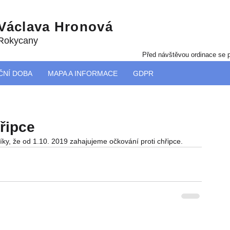
 Václava Hronová
 Rokycany
Před návštěvou ordinace se p
ČNÍ DOBA
MAPA A INFORMACE
GDPR
řipce
ky, že od 1.10. 2019 zahajujeme očkování proti chřipce.