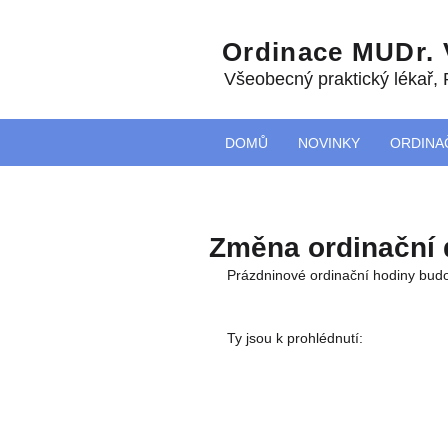
Ordinace MUDr.
Všeobecný praktický lékař
,
DOMŮ
NOVINKY
ORDINA
Změna ordinační 
Prázdninové ordinační hodiny budo
Ty jsou k prohlédnutí: