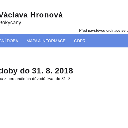
 Václava Hronová
 Rokycany
Před návštěvou ordinace se p
ČNÍ DOBA
MAPA A INFORMACE
GDPR
doby do 31. 8. 2018
u z personálních důvodů trvat do 31. 8.