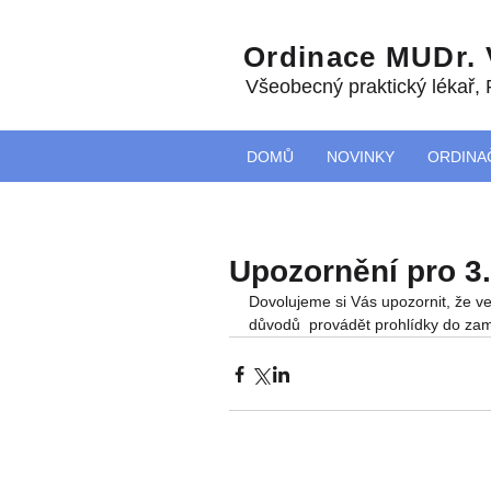
Ordinace MUDr.
Všeobecný praktický lékař
,
DOMŮ
NOVINKY
ORDINA
Upozornění pro 3. 
Dovolujeme si Vás upozornit, že v
důvodů  provádět prohlídky do za