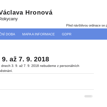
 Václava Hronová
 Rokycany
Před návštěvou ordinace se p
ČNÍ DOBA
MAPA A INFORMACE
GDPR
9. až 7. 9. 2018
e dnech 3. 9. až 7. 9. 2018 nebudeme z personálních 
městnání.